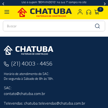
Use o cupom "BEMVINDO10" na sua 1ª compra no site
0
Buscar
(21) 4003 - 4456
Horário de atendimento do SAC:
De segunda à Sábado de 8h às 18h.
SAC:
contato@chatuba.com.br
Televendas: chatuba.televendas@chatuba.com.br