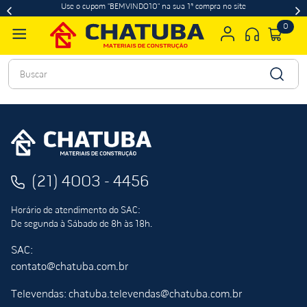
Use o cupom "BEMVINDO10" na sua 1ª compra no site
0
Buscar
(21) 4003 - 4456
Horário de atendimento do SAC:
De segunda à Sábado de 8h às 18h.
SAC:
contato@chatuba.com.br
Televendas: chatuba.televendas@chatuba.com.br