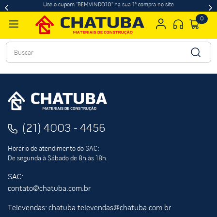
Use o cupom "BEMVINDO10" na sua 1ª compra no site
0
Buscar
(21) 4003 - 4456
Horário de atendimento do SAC:
De segunda à Sábado de 8h às 18h.
SAC:
contato@chatuba.com.br
Televendas: chatuba.televendas@chatuba.com.br