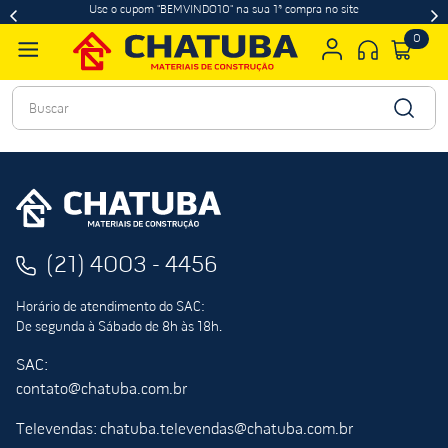
Use o cupom "BEMVINDO10" na sua 1ª compra no site
0
Buscar
(21) 4003 - 4456
Horário de atendimento do SAC:
De segunda à Sábado de 8h às 18h.
SAC:
contato@chatuba.com.br
Televendas: chatuba.televendas@chatuba.com.br