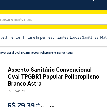
rcas e muito mais
evestimentos
Tintas e Impermeabilizantes
Louças Sanitárias
Mate
nvencional Oval TPGBR1 Popular Polipropileno Branco Astra
Assento Sanitário Convencional
Oval TPGBR1 Popular Polipropileno
Branco Astra
Ref
:
54979
R$ 29,39
cada