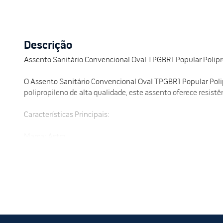
Descrição
Assento Sanitário Convencional Oval TPGBR1 Popular Polipro
O Assento Sanitário Convencional Oval TPGBR1 Popular Polip
polipropileno de alta qualidade, este assento oferece resist
Características Principais:
Marca: Astra
Modelo: TPGBR1 Popular
Formato: Oval
Material: Polipropileno
Cor: Branco
Compatibilidade: Vasos sanitários convencionais ovais
Instalação: Fácil aplicação e fixação segura
Benefícios: