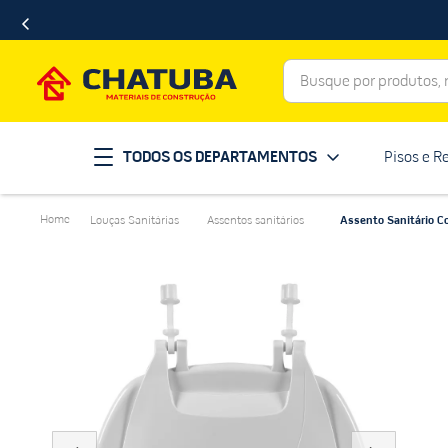
Busque por produtos, ma
Termos mais buscados
TODOS OS DEPARTAMENTOS
Pisos e R
porcelanato
1
º
telha
2
º
Louças Sanitárias
Assentos sanitários
Assento Sanitário Co
revestimento
3
º
porta
4
º
tinta
5
º
massa corrida
6
º
chuveiro
7
º
vaso sanitário
8
º
telhas
9
º