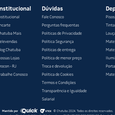
do longa vida útil e facilidade de limpeza.
Institucional
Dúvidas
De
.
nstitucional
Fale Conosco
Pisos
tível com a maioria dos vasos sanitários ovais.
sos estilos de banheiro, proporcionando um visual clean.
ncarte
Perguntas frequentas
Tinta
hatuba Mais
Políticas de Privacidade
Louça
nvencional Oval TPGBR1 Popular Polipropileno Branco Astra oferece pr
elevendas
Política Segurança
Mater
log Chatuba
Políticas de entrega
Mater
ossas Lojas
Política de menor preço
Ilum
tos confiáveis e duráveis para o seu lar.
rocon - RJ
Troca e devolução
Porta
rabalhe Conosco
Política de Cookies
Mater
Termos e Condições
ar Polipropileno Branco Astra e melhore o conforto e a durabilidad
Transparência e Igualdade
Salarial
Mantido por
© Chatuba 2024. Todos os direitos reservados.