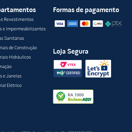
partamentos
Formas de pagamento
 e Revestimentos
s e Impermeabilizantes
s Sanitárias
aticidade e conforto para o dia a dia.
iais de Construção
Loja Segura
iais Hidráulicos
inação
s e Janelas
ial Elétrico
e do seu banheiro. Aproveite a oportunidade e invista em um