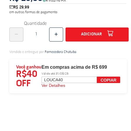
À vista no PIX
R$ 29,99
do
em outras formas de pagamento
Quantidade
ADICIONAR
Vendido e entregue por
Fornecedora Chatuba
Em compras acima de R$ 699
Você ganhou
R$40
Válido até 31/08/26
LOUCA40
COPIAR
OFF
Ver Detalhes