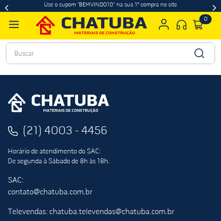
Use o cupom "BEMVINDO10" na sua 1ª compra no site
0
Buscar
(21) 4003 - 4456
Horário de atendimento do SAC:
De segunda à Sábado de 8h às 18h.
SAC:
contato@chatuba.com.br
Televendas: chatuba.televendas@chatuba.com.br