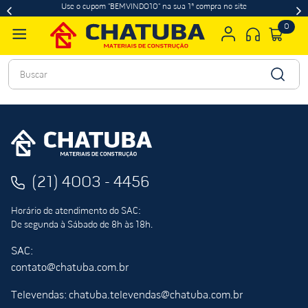
Use o cupom "BEMVINDO10" na sua 1ª compra no site
0
Buscar
(21) 4003 - 4456
Horário de atendimento do SAC:
De segunda à Sábado de 8h às 18h.
SAC:
contato@chatuba.com.br
Televendas: chatuba.televendas@chatuba.com.br