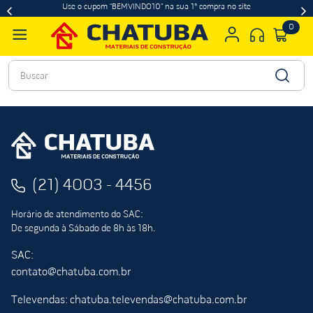
Use o cupom "BEMVINDO10" na sua 1ª compra no site
0
Buscar
(21) 4003 - 4456
Horário de atendimento do SAC:
De segunda à Sábado de 8h às 18h.
SAC:
contato@chatuba.com.br
Televendas: chatuba.televendas@chatuba.com.br