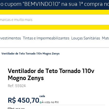
 o cupom "BEMVINDO10" na sua 1ª compra no
rcas e muito mais
evestimentos
Tintas e Impermeabilizantes
Louças Sanitárias
Mate
Ventilador de Teto Tornado 110v Mogno Zenys
Ventilador de Teto Tornado 110v
Mogno Zenys
Ref
:
55924
cada
R$ 450,70
À vista no PIX