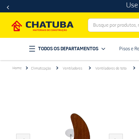
Use
Busque por produtos, ma
Termos mais buscados
TODOS OS DEPARTAMENTOS
Pisos e R
porcelanato
1
º
telha
2
º
Climatização
Ventiladores
Ventiladores de teto
revestimento
3
º
porta
4
º
tinta
5
º
massa corrida
6
º
chuveiro
7
º
vaso sanitário
8
º
telhas
9
º