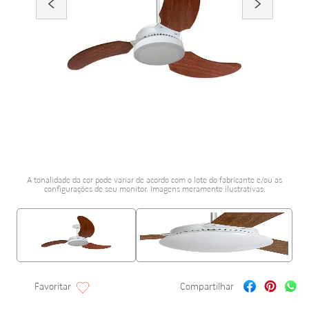
porta alumínio
10
º
A tonalidade da cor pode variar de acordo com o lote do fabricante e/ou as
configurações de seu monitor. Imagens meramente ilustrativas.