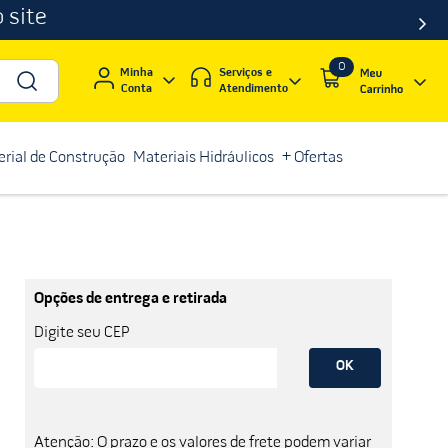
 site
0
Serviços e
Minha
Atendimento
Conta
rial de Construção
Materiais Hidráulicos
+ Ofertas
Opções de entrega e retirada
Digite seu CEP
OK
Atenção: O prazo e os valores de frete podem variar