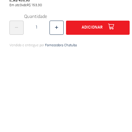
R$ 459,90
Em até
3
x
de
R$ 153,30
Quantidade
ADICIONAR
Vendido e entregue por
Fornecedora Chatuba