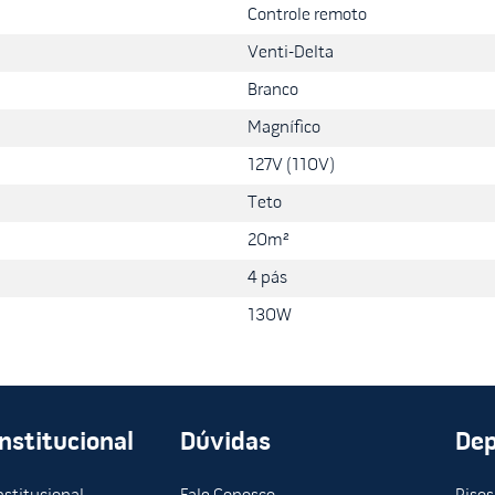
Controle remoto
Venti-Delta
Branco
Magnífico
127V (110V)
Teto
20m²
4 pás
130W
Institucional
Dúvidas
De