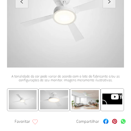
porcelanato acetina
10
º
A tonalidade da cor pode variar de acordo com o lote do fabricante e/ou as
configurações de seu monitor. Imagens meramente ilustrativas.