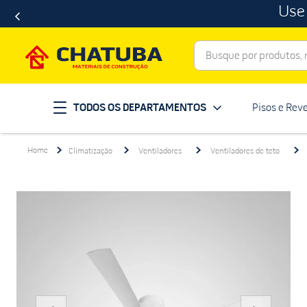
Use
Busque por produtos, ma
Termos mais buscados
TODOS OS DEPARTAMENTOS
Pisos e Rev
porcelanato
1
º
telha
2
º
Climatização
Ventiladores
Ventiladores de teto
revestimento
3
º
porta
4
º
tinta
5
º
massa corrida
6
º
chuveiro
7
º
vaso sanitário
8
º
telhas
9
º