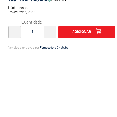
À vista no PIX
do
R$ 1.399,90
Em até
6
x
de
R$ 233,32
Quantidade
ADICIONAR
Vendido e entregue por
Fornecedora Chatuba