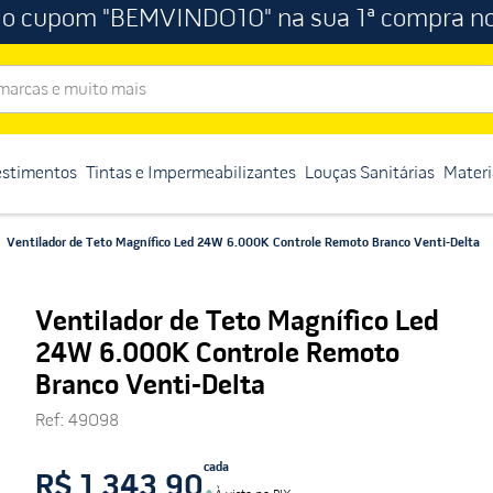
 o cupom "BEMVINDO10" na sua 1ª compra no
rcas e muito mais
estimentos
Tintas e Impermeabilizantes
Louças Sanitárias
Materi
Ventilador de Teto Magnífico Led 24W 6.000K Controle Remoto Branco Venti-Delta
Ventilador de Teto Magnífico Led
24W 6.000K Controle Remoto
Branco Venti-Delta
Ref
:
49098
cada
R$ 1.343,90