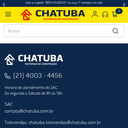
Use o cupom "BEMVINDO10" na sua 1ª compra no site
0
Buscar
(21) 4003 - 4456
Horário de atendimento do SAC:
De segunda à Sábado de 8h às 18h.
SAC:
contato@chatuba.com.br
Televendas: chatuba.televendas@chatuba.com.br