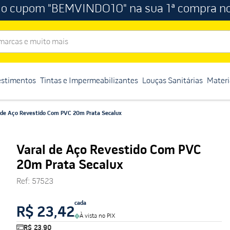
 o cupom "BEMVINDO10" na sua 1ª compra no
rcas e muito mais
estimentos
Tintas e Impermeabilizantes
Louças Sanitárias
Materi
 de Aço Revestido Com PVC 20m Prata Secalux
Varal de Aço Revestido Com PVC
20m Prata Secalux
Ref
:
57523
cada
R$ 23,42
À vista no PIX
R$ 23,90