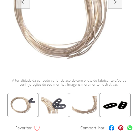
porcelanato acetina
10
º
A tonalidade da cor pode variar de acordo com o lote do fabricante e/ou as
configurações de seu monitor. Imagens meramente ilustrativas.