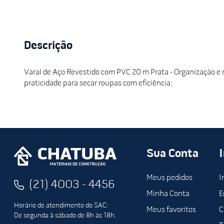
Descrição
Varal de Aço Revestido com PVC 20 m Prata - Organização e r
praticidade para secar roupas com eficiência;
Sua Conta
Meus pedidos
I
(21) 4003 - 4456
Minha Conta
E
Horário de atendimento do SAC:
Meus favoritos
C
De segunda à sábado de 8h às 18h.