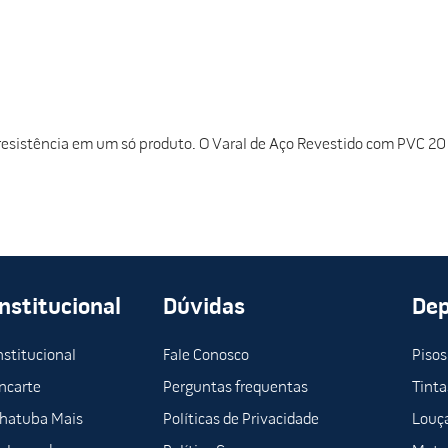
esistência em um só produto. O Varal de Aço Revestido com PVC 20 m
Institucional
Dúvidas
De
nstitucional
Fale Conosco
Pisos
ncarte
Perguntas frequentas
Tinta
hatuba Mais
Políticas de Privacidade
Louça