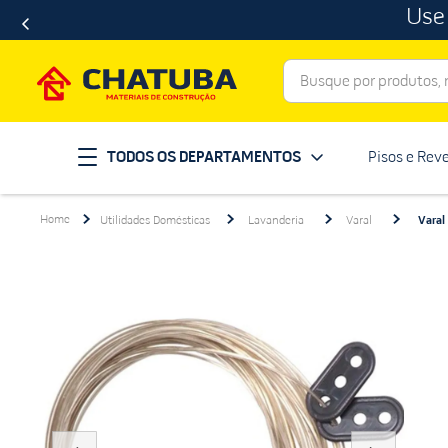
Use
Busque por produtos, ma
Termos mais buscados
TODOS OS DEPARTAMENTOS
Pisos e Rev
porcelanato
1
º
telha
2
º
Utilidades Domésticas
Lavanderia
Varal
Varal
revestimento
3
º
porta
4
º
tinta
5
º
massa corrida
6
º
chuveiro
7
º
vaso sanitário
8
º
telhas
9
º