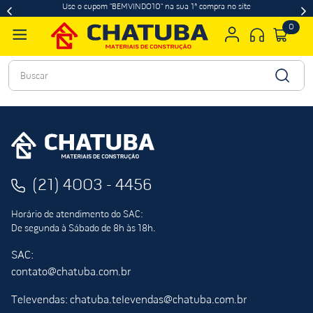
Use o cupom "BEMVINDO10" na sua 1ª compra no site
0
Buscar
(21) 4003 - 4456
Horário de atendimento do SAC:
De segunda à Sábado de 8h às 18h.
SAC:
contato@chatuba.com.br
Televendas: chatuba.televendas@chatuba.com.br