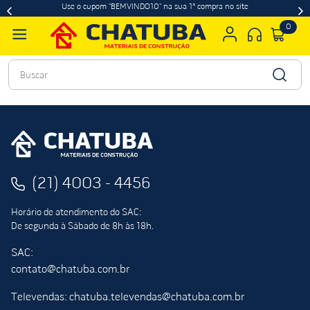
Use o cupom "BEMVINDO10" na sua 1ª compra no site
0
Buscar
(21) 4003 - 4456
Horário de atendimento do SAC:
De segunda à Sábado de 8h às 18h.
SAC:
contato@chatuba.com.br
Televendas: chatuba.televendas@chatuba.com.br