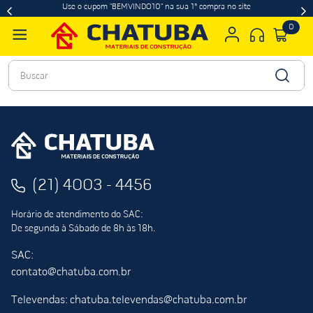
Use o cupom "BEMVINDO10" na sua 1ª compra no site
0
Buscar
(21) 4003 - 4456
Horário de atendimento do SAC:
De segunda à Sábado de 8h às 18h.
SAC:
contato@chatuba.com.br
Televendas: chatuba.televendas@chatuba.com.br