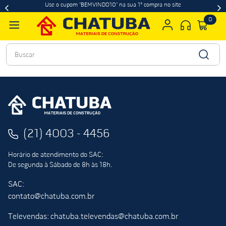
Use o cupom "BEMVINDO10" na sua 1ª compra no site
0
Buscar
(21) 4003 - 4456
Horário de atendimento do SAC:
De segunda à Sábado de 8h às 18h.
SAC:
contato@chatuba.com.br
Televendas: chatuba.televendas@chatuba.com.br