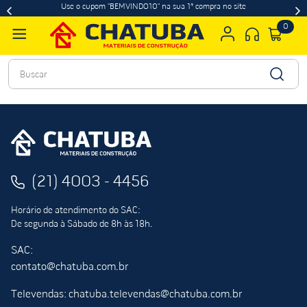
Use o cupom "BEMVINDO10" na sua 1ª compra no site
0
Buscar
(21) 4003 - 4456
Horário de atendimento do SAC:
De segunda à Sábado de 8h às 18h.
SAC:
contato@chatuba.com.br
Televendas: chatuba.televendas@chatuba.com.br