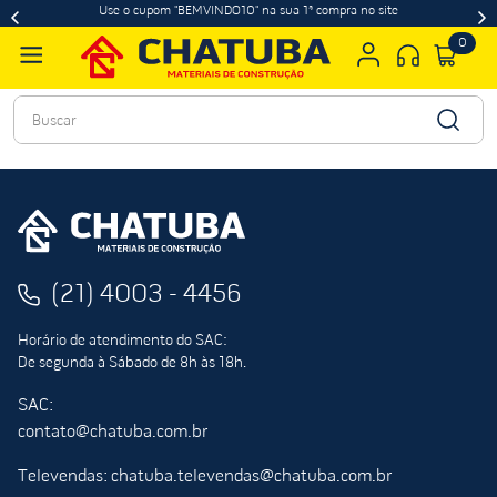
Use o cupom "BEMVINDO10" na sua 1ª compra no site
0
Buscar
(21) 4003 - 4456
Horário de atendimento do SAC:
De segunda à Sábado de 8h às 18h.
SAC:
contato@chatuba.com.br
Televendas: chatuba.televendas@chatuba.com.br