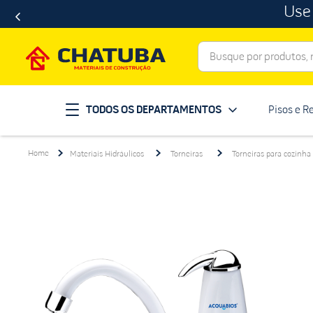
Use
Busque por produtos, ma
Termos mais buscados
TODOS OS DEPARTAMENTOS
Pisos e R
porcelanato
1
º
telha
2
º
Materiais Hidráulicos
Torneiras
Torneiras para cozinha
revestimento
3
º
porta
4
º
tinta
5
º
massa corrida
6
º
chuveiro
7
º
vaso sanitário
8
º
telhas
9
º