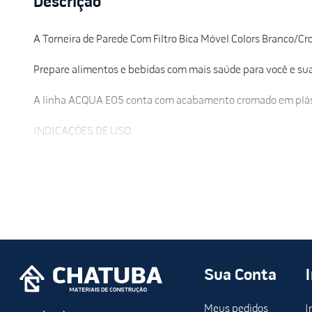
Descrição
A Torneira de Parede Com Filtro Bica Móvel Colors Branco/Croma
Prepare alimentos e bebidas com mais saúde para você e sua fa
A linha ACQUA E05 conta com acabamento cromado em plástic
INDICAÇÕES DE USO
Recomendado para instalação na pia, diretamente no ponto 
CARACTERÍSTICAS
Vazão nominal - 40 L/H
Vazão máx. recomendada - 40 L/H
Pressão - 19,6 a 392 kPa
Temperatura - 4°C a 38°C
Sua Conta
Vol. interno do aparelho p/ ens. extraíveis - 0,100 L
Extraíveis e Nível Microbiológico - Aplicável
Meus pedidos
I