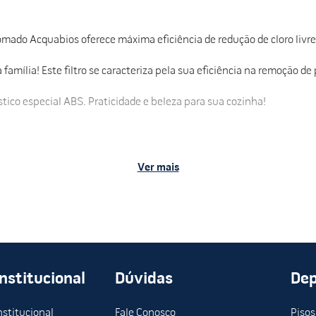
do Acquabios oferece máxima eficiência de redução de cloro livre, prát
mília! Este filtro se caracteriza pela sua eficiência na remoção de 
o especial ABS. Praticidade e beleza para sua cozinha!
de água. Para uso residencial ou estabelecimentos comerciais com
Ver mais
Institucional
Dúvidas
De
nstitucional
Fale Conosco
Pisos