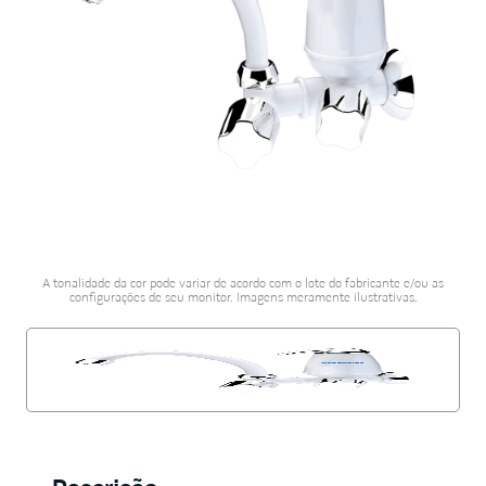
porcelanato acetina
10
º
A tonalidade da cor pode variar de acordo com o lote do fabricante e/ou as
configurações de seu monitor. Imagens meramente ilustrativas.