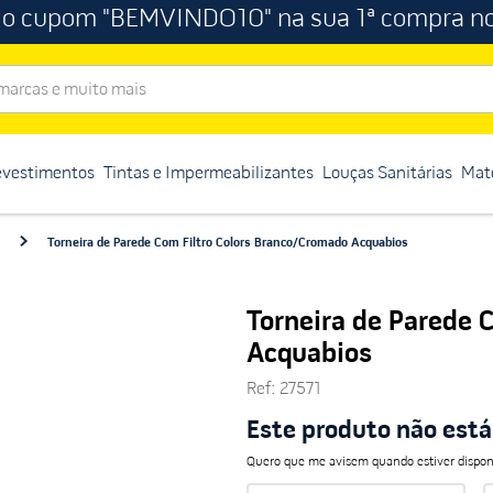
 o cupom "BEMVINDO10" na sua 1ª compra no
rcas e muito mais
evestimentos
Tintas e Impermeabilizantes
Louças Sanitárias
Mate
Torneira de Parede Com Filtro Colors Branco/Cromado Acquabios
Torneira de Parede 
Acquabios
Ref
:
27571
Este produto não est
Quero que me avisem quando estiver dispon