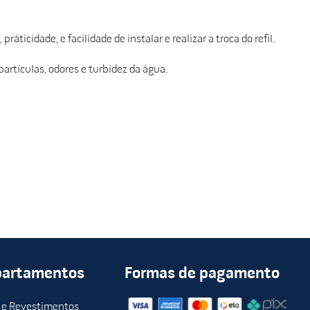
icidade, e facilidade de instalar e realizar a troca do refil.
partículas, odores e turbidez da água.
 consumo médio de água.
partamentos
Formas de pagamento
 e Revestimentos