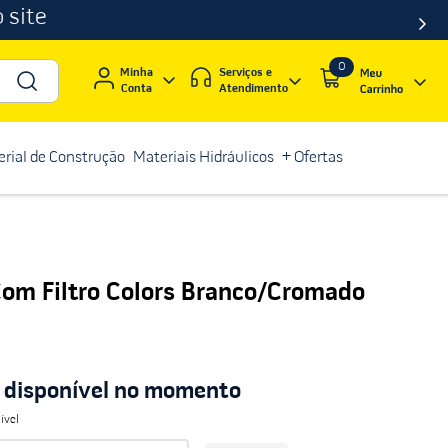
 site
0
Serviços e
Minha
Atendimento
Conta
rial de Construção
Materiais Hidráulicos
+ Ofertas
Com Filtro Colors Branco/Cromado
á disponível no momento
ível