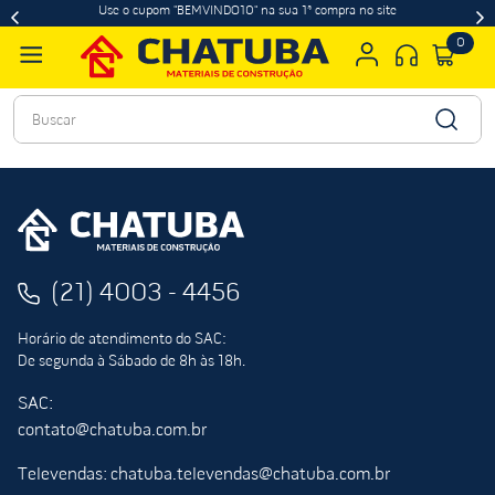
Use o cupom "BEMVINDO10" na sua 1ª compra no site
0
Buscar
(21) 4003 - 4456
Horário de atendimento do SAC:
De segunda à Sábado de 8h às 18h.
SAC:
contato@chatuba.com.br
Televendas: chatuba.televendas@chatuba.com.br