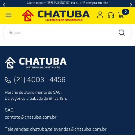
Use o cupom "BEMVINDO10" na sua 1ª compra no site
0
Buscar
(21) 4003 - 4456
Horário de atendimento do SAC:
De segunda à Sábado de 8h às 18h.
SAC:
contato@chatuba.com.br
Televendas: chatuba.televendas@chatuba.com.br