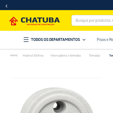
Busque por produtos, ma
Termos mais buscados
TODOS OS DEPARTAMENTOS
Pisos e R
porcelanato
1
º
telha
2
º
Material Elétrico
Interruptores e tomadas
Tomadas
To
revestimento
3
º
porta
4
º
tinta
5
º
massa corrida
6
º
chuveiro
7
º
vaso sanitário
8
º
telhas
9
º