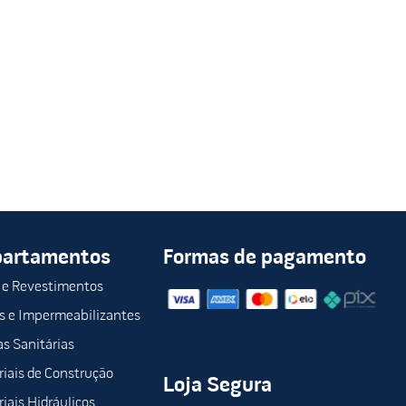
partamentos
Formas de pagamento
 e Revestimentos
s e Impermeabilizantes
s Sanitárias
iais de Construção
Loja Segura
iais Hidráulicos