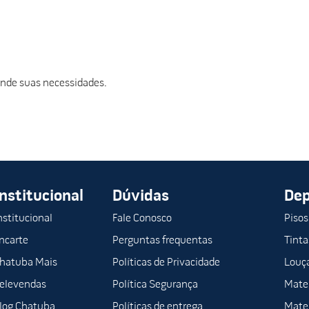
ende suas necessidades.
Institucional
Dúvidas
De
nstitucional
Fale Conosco
Pisos
ncarte
Perguntas frequentas
Tinta
hatuba Mais
Políticas de Privacidade
Louça
elevendas
Política Segurança
Mater
log Chatuba
Políticas de entrega
Mater