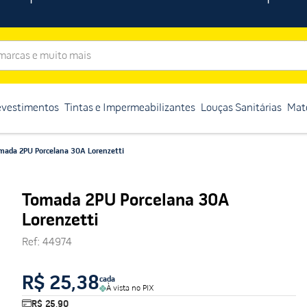
rcas e muito mais
evestimentos
Tintas e Impermeabilizantes
Louças Sanitárias
Mate
mada 2PU Porcelana 30A Lorenzetti
Tomada 2PU Porcelana 30A
Lorenzetti
Ref
:
44974
R$ 25,38
cada
À vista no PIX
R$ 25,90