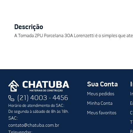
Descrição
A Tomada 2PU Porcelana 30A Lorenzetti é o simples que at
Sua Conta
Meus pedidos
I
(21) 4003 - 4456
Minha Conta
E
Horário de atendimento do SAC:
De segunda à sábado de 8h às 18h.
Meus favoritos
C
SAC:
T
contato@chatuba.com.br
B
Televendas: