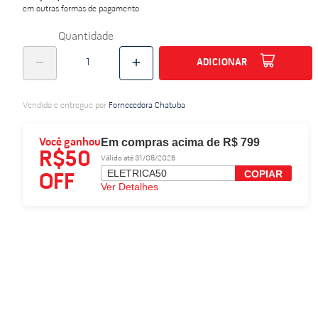
em outras formas de pagamento
do
Quantidade
ADICIONAR
Vendido e entregue por
Fornecedora Chatuba
Em compras acima de R$ 799
Você ganhou
R$50
Válido até 31/08/2026
ELETRICA50
COPIAR
OFF
Ver Detalhes