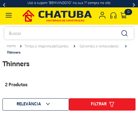
Use o cupom "BEMVINDO10" na sua 1ª compra no site
0
Buscar
Tintas e Impermeabilizantes
Solventes e removedores
Thinners
Thinners
2
Produtos
FILTRAR
RELEVÂNCIA