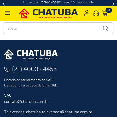
Use o cupom "BEMVINDO10" na sua 1ª compra no site
0
Buscar
(21) 4003 - 4456
Horário de atendimento do SAC:
De segunda à Sábado de 8h às 18h.
SAC:
contato@chatuba.com.br
Televendas: chatuba.televendas@chatuba.com.br