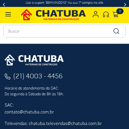
Use o cupom "BEMVINDO10" na sua 1ª compra no site
0
Buscar
(21) 4003 - 4456
Horário de atendimento do SAC:
De segunda à Sábado de 8h às 18h.
SAC:
contato@chatuba.com.br
Televendas: chatuba.televendas@chatuba.com.br