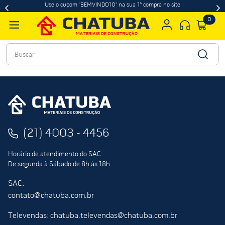
Use o cupom "BEMVINDO10" na sua 1ª compra no site
0
Buscar
(21) 4003 - 4456
Horário de atendimento do SAC:
De segunda à Sábado de 8h às 18h.
SAC:
contato@chatuba.com.br
Televendas: chatuba.televendas@chatuba.com.br