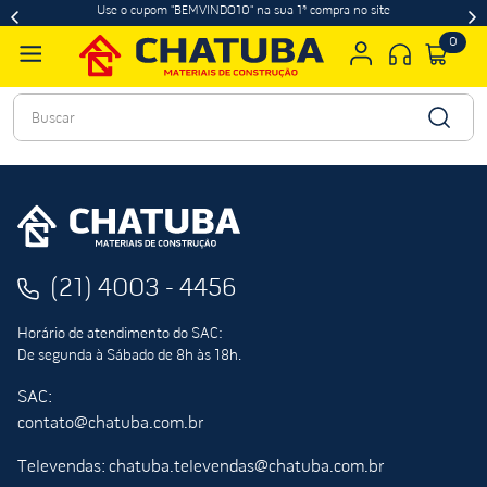
Use o cupom "BEMVINDO10" na sua 1ª compra no site
0
Buscar
(21) 4003 - 4456
Horário de atendimento do SAC:
De segunda à Sábado de 8h às 18h.
SAC:
contato@chatuba.com.br
Televendas: chatuba.televendas@chatuba.com.br