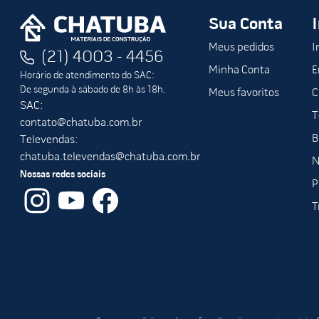
Sua Conta
Meus pedidos
I
(21) 4003 - 4456
Minha Conta
E
Horário de atendimento do SAC:
De segunda à sábado de 8h às 18h.
Meus favoritos
C
SAC:
T
contato@chatuba.com.br
B
Televendas:
chatuba.televendas@chatuba.com.br
N
Nossas redes sociais
P
T