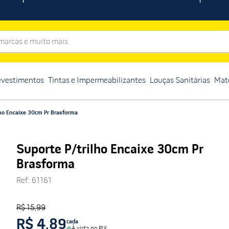
rcas e muito mais
evestimentos
Tintas e Impermeabilizantes
Louças Sanitárias
Mate
lho Encaixe 30cm Pr Brasforma
Suporte P/trilho Encaixe 30cm Pr
Brasforma
Ref
:
61161
R$ 15,99
R$ 4,89
cada
À vista no PIX