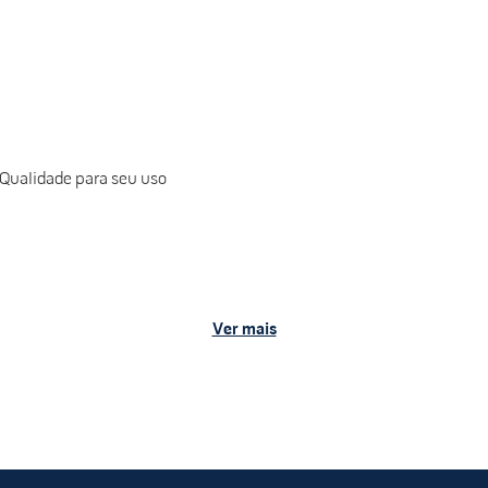
 Qualidade para seu uso
Ver mais
ransforme sua experiência com alta eficiência e estilo.