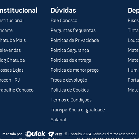
Institucional
Dúvidas
De
nstitucional
Fale Conosco
Pisos
ncarte
Perguntas frequentas
Tinta
hatuba Mais
Políticas de Privacidade
Louça
elevendas
Política Segurança
Mater
log Chatuba
Políticas de entrega
Mater
ossas Lojas
Política de menor preço
Ilum
rocon - RJ
Troca e devolução
Porta
rabalhe Conosco
Política de Cookies
Mater
Termos e Condições
Transparência e Igualdade
Salarial
Mantido por
© Chatuba 2024. Todos os direitos reservados.