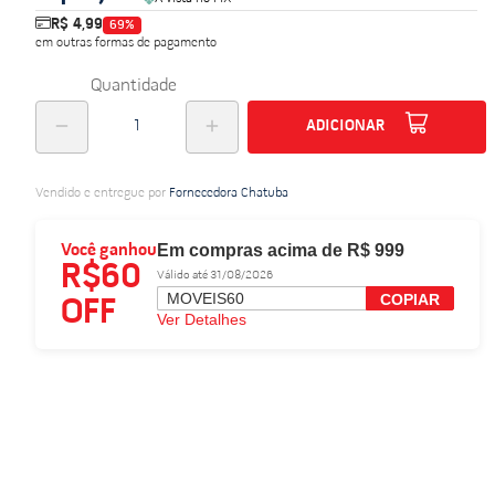
R$ 4,99
69
%
do
em outras formas de pagamento
Quantidade
ADICIONAR
Vendido e entregue por
Fornecedora Chatuba
Em compras acima de R$ 999
Você ganhou
R$60
Válido até 31/08/2026
MOVEIS60
COPIAR
OFF
Ver Detalhes