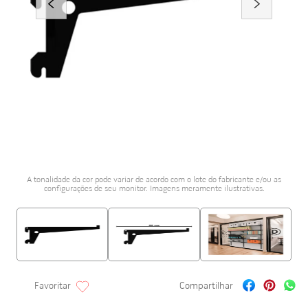
porcelanato acetina
10
º
A tonalidade da cor pode variar de acordo com o lote do fabricante e/ou as
configurações de seu monitor. Imagens meramente ilustrativas.