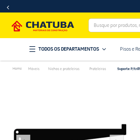
Busque por produtos, ma
Termos mais buscados
TODOS OS DEPARTAMENTOS
Pisos e R
porcelanato
1
º
telha
2
º
Móveis
Nichos e prateleiras
Prateleiras
Suporte P/tri
revestimento
3
º
porta
4
º
tinta
5
º
massa corrida
6
º
chuveiro
7
º
vaso sanitário
8
º
telhas
9
º