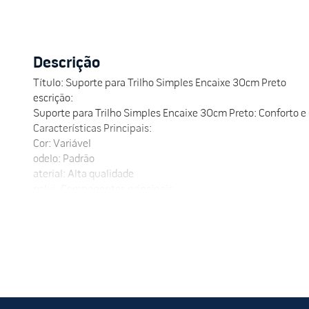
Descrição
Título: Suporte para Trilho Simples Encaixe 30cm Preto
escrição:
Suporte para Trilho Simples Encaixe 30cm Preto: Conforto e
Características Principais:
Cor: Variável
odelo: Padrão
aterial: Alta qualidade
nclui: Componentes principais
enefícios:
Conforto: Proporciona uso confortável e eficiente.
urável: Materiais de alta durabilidade e fácil manutenção.
stético: Design moderno que se adapta a qualquer contexto.
ompre Agora:
Adquira o Suporte para Trilho Simples Encaixe 30cm Preto e t