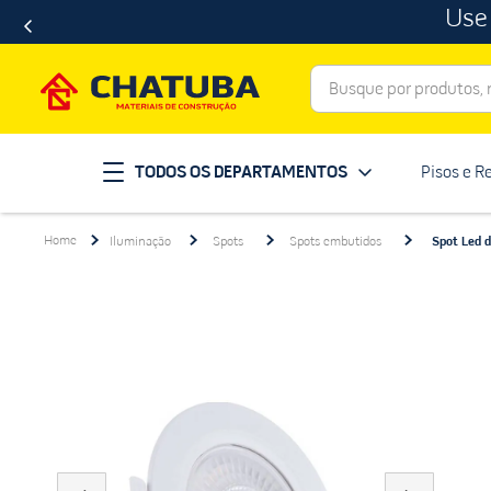
Use
Busque por produtos, ma
Termos mais buscados
TODOS OS DEPARTAMENTOS
Pisos e R
porcelanato
1
º
telha
2
º
Iluminação
Spots
Spots embutidos
Spot Led 
revestimento
3
º
porta
4
º
tinta
5
º
massa corrida
6
º
chuveiro
7
º
vaso sanitário
8
º
telhas
9
º