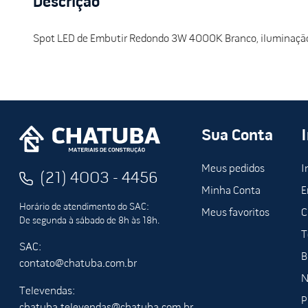
Descrição
Spot LED de Embutir Redondo 3W 4000K Branco, iluminação
Sua Conta
Meus pedidos
I
(21) 4003 - 4456
Minha Conta
E
Horário de atendimento do SAC:
Meus favoritos
C
De segunda à sábado de 8h às 18h.
T
SAC:
B
contato@chatuba.com.br
N
Televendas:
P