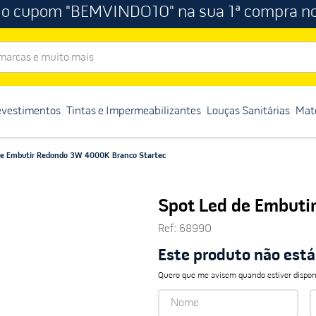
 o cupom "BEMVINDO10" na sua 1ª compra no
rcas e muito mais
evestimentos
Tintas e Impermeabilizantes
Louças Sanitárias
Mate
de Embutir Redondo 3W 4000K Branco Startec
Spot Led de Embuti
Ref
:
68990
Este produto não est
Quero que me avisem quando estiver dispon