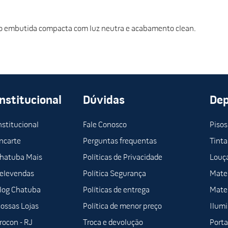
 embutida compacta com luz neutra e acabamento clean.
Institucional
Dúvidas
De
nstitucional
Fale Conosco
Pisos
ncarte
Perguntas frequentas
Tinta
hatuba Mais
Políticas de Privacidade
Louça
elevendas
Política Segurança
Mater
log Chatuba
Políticas de entrega
Mater
ossas Lojas
Política de menor preço
Ilum
rocon - RJ
Troca e devolução
Porta