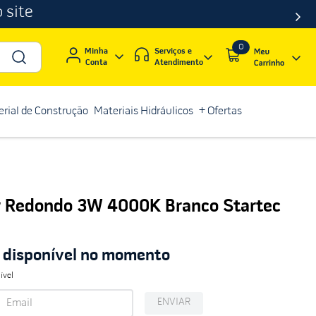
 site
0
Serviços e
Minha
Atendimento
Conta
rial de Construção
Materiais Hidráulicos
+ Ofertas
r Redondo 3W 4000K Branco Startec
á disponível no momento
ível
ENVIAR