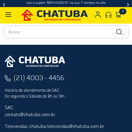
Use o cupom "BEMVINDO10" na sua 1ª compra no site
0
Buscar
(21) 4003 - 4456
Horário de atendimento do SAC:
De segunda à Sábado de 8h às 18h.
SAC:
contato@chatuba.com.br
Televendas: chatuba.televendas@chatuba.com.br