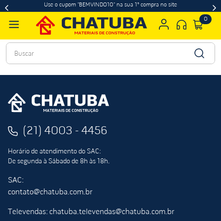
Use o cupom "BEMVINDO10" na sua 1ª compra no site
0
Buscar
(21) 4003 - 4456
Horário de atendimento do SAC:
De segunda à Sábado de 8h às 18h.
SAC:
contato@chatuba.com.br
Televendas: chatuba.televendas@chatuba.com.br