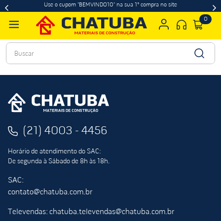
Use o cupom "BEMVINDO10" na sua 1ª compra no site
0
Buscar
(21) 4003 - 4456
Horário de atendimento do SAC:
De segunda à Sábado de 8h às 18h.
SAC:
contato@chatuba.com.br
Televendas: chatuba.televendas@chatuba.com.br