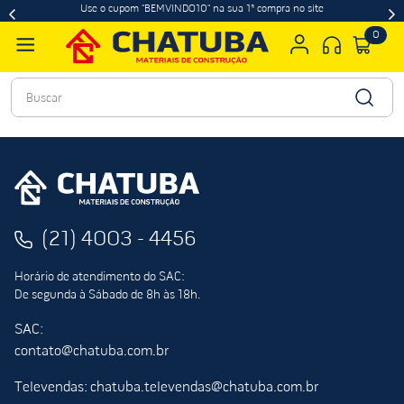
Use o cupom "BEMVINDO10" na sua 1ª compra no site
0
Buscar
(21) 4003 - 4456
Horário de atendimento do SAC:
De segunda à Sábado de 8h às 18h.
SAC:
contato@chatuba.com.br
Televendas: chatuba.televendas@chatuba.com.br