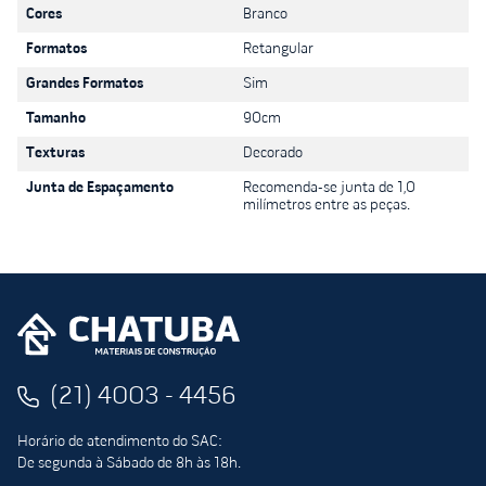
Cores
Branco
Formatos
Retangular
Grandes Formatos
Sim
Tamanho
90cm
Texturas
Decorado
Junta de Espaçamento
Recomenda-se junta de 1,0
milímetros entre as peças.
(21) 4003 - 4456
Horário de atendimento do SAC:
De segunda à Sábado de 8h às 18h.