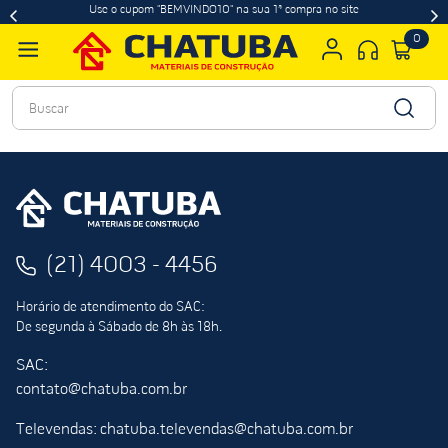
Use o cupom "BEMVINDO10" na sua 1ª compra no site
0
Buscar
(21) 4003 - 4456
Horário de atendimento do SAC:
De segunda à Sábado de 8h às 18h.
SAC:
contato@chatuba.com.br
Televendas: chatuba.televendas@chatuba.com.br