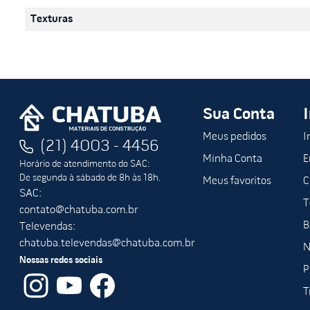
Texturas
Sua Conta
Meus pedidos
I
(21) 4003 - 4456
Minha Conta
E
Horário de atendimento do SAC:
De segunda à sábado de 8h às 18h.
Meus favoritos
C
SAC:
T
contato@chatuba.com.br
B
Televendas:
chatuba.televendas@chatuba.com.br
N
Nossas redes sociais
P
T