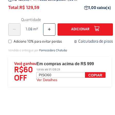
do
Total:
R$ 129,59
1,00
caixa(s)
Quantidade
ADICIONAR
Calculadora de pisos
Adicione 10% para evitar perdas
Vendido e entregue por
Fornecedora Chatuba
Em compras acima de R$ 999
Você ganhou
R$60
Válido até 31/08/26
PISO60
COPIAR
OFF
Ver Detalhes