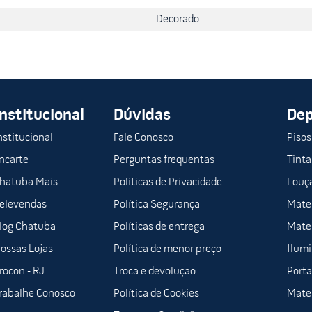
Decorado
Institucional
Dúvidas
De
nstitucional
Fale Conosco
Pisos
ncarte
Perguntas frequentas
Tinta
hatuba Mais
Políticas de Privacidade
Louça
elevendas
Política Segurança
Mater
log Chatuba
Políticas de entrega
Mater
ossas Lojas
Política de menor preço
Ilum
rocon - RJ
Troca e devolução
Porta
rabalhe Conosco
Política de Cookies
Mater