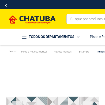
Busque por produtos, ma
Termos mais buscados
TODOS OS DEPARTAMENTOS
Pisos e R
porcelanato
1
º
telha
2
º
Pisos e Revestimentos
Revestimentos
Estampa
Reves
revestimento
3
º
porta
4
º
tinta
5
º
massa corrida
6
º
chuveiro
7
º
vaso sanitário
8
º
telhas
9
º