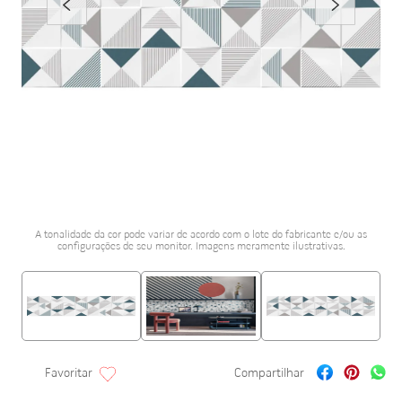
porcelanato acetina
10
º
A tonalidade da cor pode variar de acordo com o lote do fabricante e/ou as
configurações de seu monitor. Imagens meramente ilustrativas.