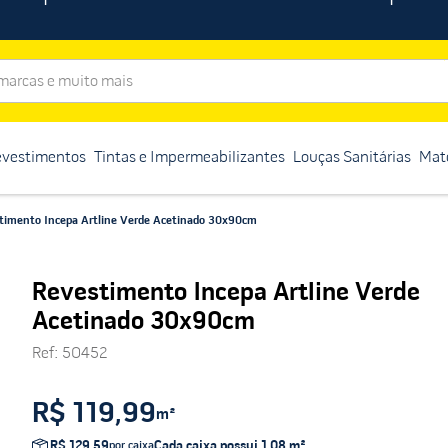
rcas e muito mais
evestimentos
Tintas e Impermeabilizantes
Louças Sanitárias
Mate
timento Incepa Artline Verde Acetinado 30x90cm
Revestimento Incepa Artline Verde
Acetinado 30x90cm
Ref
:
50452
R$ 119,99
m²
R$ 129,59
Cada caixa possui
1,08
m²
por caixa