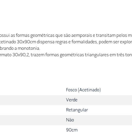
ui as formas geométricas que são aemporais e transitam pelos mais
cetinado 30x90cm dispensa regras e formalidades, podem ser explo
ebrando a monotonia.
formato 30x90,2, trazem formas geométricas triangulares em três to
Fosco (Acetinado)
Verde
Retangular
Não
90cm