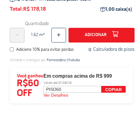
do
Total:
R$ 178,18
1,00
caixa(s)
Quantidade
ADICIONAR
Calculadora de pisos
Adicione 10% para evitar perdas
Vendido e entregue por
Fornecedora Chatuba
Em compras acima de R$ 999
Você ganhou
R$60
Válido até 31/08/26
PISO60
COPIAR
OFF
Ver Detalhes