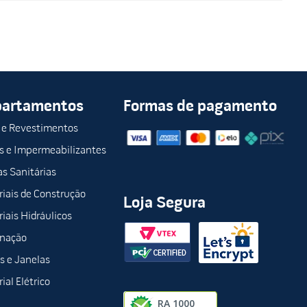
partamentos
Formas de pagamento
 e Revestimentos
s e Impermeabilizantes
s Sanitárias
iais de Construção
Loja Segura
iais Hidráulicos
inação
s e Janelas
ial Elétrico