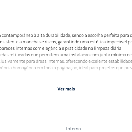
n contemporâneo à alta durabilidade, sendo a escolha perfeita para
esistente a manchas e riscos, garantindo uma estética impecável po
aredes internas com elegância e praticidade na limpeza diária.
ordas retificadas que permitem uma instalação com junta mínima 
exclusivamente para áreas internas, oferecendo excelente estabilida
arência homogênea em toda a paginação, ideal para projetos que pre
Ver mais
vabos e áreas sociais)
peza (Easy Clean)
ane e padrões ABNT
ca imediata, com superfícies que transmitem conforto visual e ampl
antem que o revestimento mantenha seu aspecto original por anos,
ção.
Interno