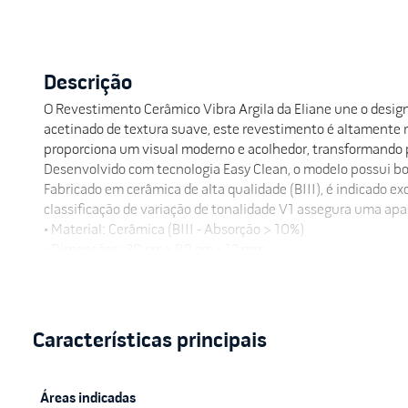
Descrição
O Revestimento Cerâmico Vibra Argila da Eliane une o desig
acetinado de textura suave, este revestimento é altamente r
proporciona um visual moderno e acolhedor, transformando p
Desenvolvido com tecnologia Easy Clean, o modelo possui b
Fabricado em cerâmica de alta qualidade (BIII), é indicado 
classificação de variação de tonalidade V1 assegura uma ap
• Material: Cerâmica (BIII - Absorção > 10%)
• Dimensões: 30 cm x 90 cm x 12 mm
• Acabamento: Acetinado (Fosco) e Retificado
• Indicação de uso: Paredes internas (Cozinhas, banheiros, la
• Resistência: Alta resistência a manchas e facilidade de lim
• Certificações: Atende às normas técnicas de qualidade Eli
Após a instalação, o ambiente ganha uma valorização estéti
necessidade de manutenção e a resistência ao desgaste gar
acabamento de alto padrão que facilita a rotina de higieniza
Áreas indicadas