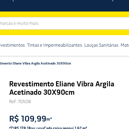
rcas e muito mais
evestimentos
Tintas e Impermeabilizantes
Louças Sanitárias
Mate
timento Eliane Vibra Argila Acetinado 30X90cm
Revestimento Eliane Vibra Argila
Acetinado 30X90cm
Ref
:
70508
R$ 109,99
m²
R$ 178,18
Cada caixa possui
1,62
m²
por caixa