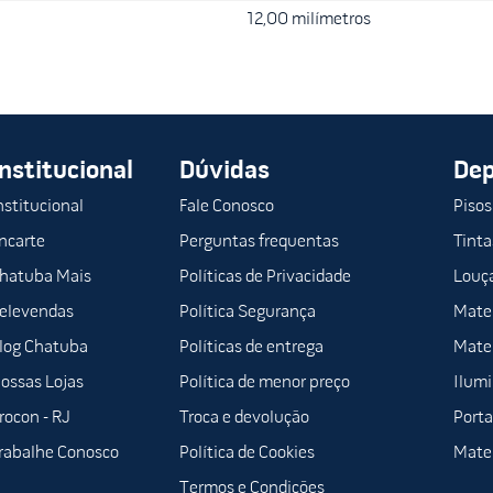
12,00 milímetros
Institucional
Dúvidas
De
nstitucional
Fale Conosco
Pisos
ncarte
Perguntas frequentas
Tinta
hatuba Mais
Políticas de Privacidade
Louça
elevendas
Política Segurança
Mater
log Chatuba
Políticas de entrega
Mater
ossas Lojas
Política de menor preço
Ilum
rocon - RJ
Troca e devolução
Porta
rabalhe Conosco
Política de Cookies
Mater
Termos e Condições