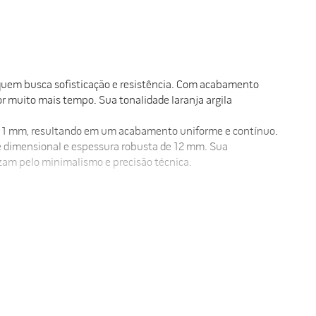
 quem busca sofisticação e resistência. Com acabamento
r muito mais tempo. Sua tonalidade laranja argila
de 1 mm, resultando em um acabamento uniforme e contínuo.
de dimensional e espessura robusta de 12 mm. Sua
zam pelo minimalismo e precisão técnica.
itude devido ao formato retangular alongado. A baixa
 proporcionando um excelente custo-benefício e um