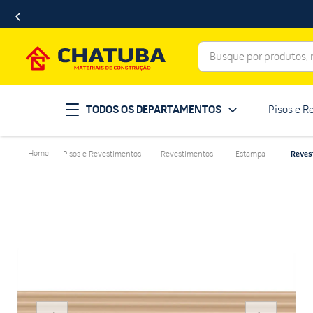
Busque por produtos, ma
Termos mais buscados
TODOS OS DEPARTAMENTOS
Pisos e R
porcelanato
1
º
telha
2
º
Pisos e Revestimentos
Revestimentos
Estampa
Reves
revestimento
3
º
porta
4
º
tinta
5
º
massa corrida
6
º
chuveiro
7
º
vaso sanitário
8
º
telhas
9
º