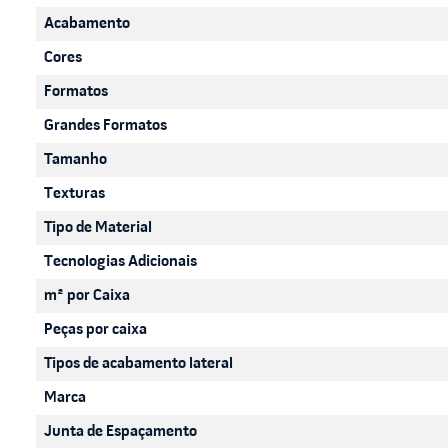
Para a instalação, utilize argamassa adequada para cerâmica
Acabamento
pano úmido e detergente neutro, evitando o uso de ácidos o
a vida útil e preservar o brilho discreto do produto.
Cores
Formatos
Grandes Formatos
Tamanho
Texturas
Tipo de Material
Tecnologias Adicionais
m² por Caixa
Peças por caixa
Tipos de acabamento lateral
Marca
Junta de Espaçamento