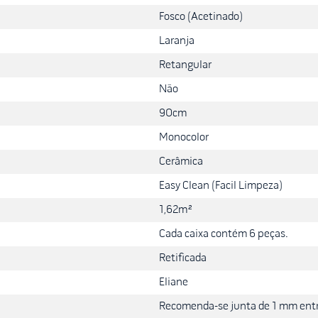
s em áreas internas e respeite a junta de dilatação de 1 mm recome
Fosco (Acetinado)
u produtos abrasivos que possam danificar a camada acetinada. Man
Laranja
Retangular
Não
90cm
Monocolor
Cerâmica
Easy Clean (Facil Limpeza)
1,62m²
Cada caixa contém 6 peças.
Retificada
Eliane
Recomenda-se junta de 1 mm entr