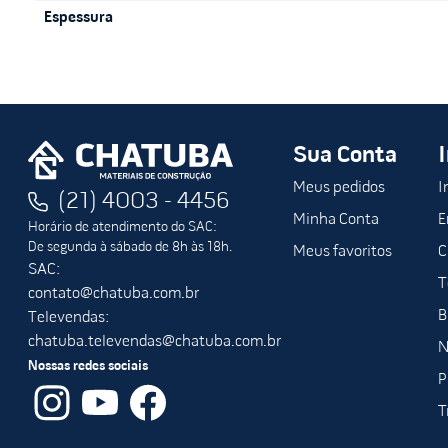
Espessura
Sua Conta
Meus pedidos
I
(21) 4003 - 4456
Minha Conta
E
Horário de atendimento do SAC:
De segunda à sábado de 8h às 18h.
Meus favoritos
C
SAC:
T
contato@chatuba.com.br
B
Televendas:
chatuba.televendas@chatuba.com.br
N
Nossas redes sociais
P
T