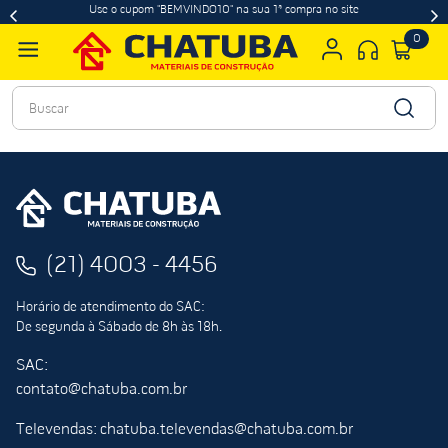
Use o cupom "BEMVINDO10" na sua 1ª compra no site
0
Buscar
(21) 4003 - 4456
Horário de atendimento do SAC:
De segunda à Sábado de 8h às 18h.
SAC:
contato@chatuba.com.br
Televendas: chatuba.televendas@chatuba.com.br