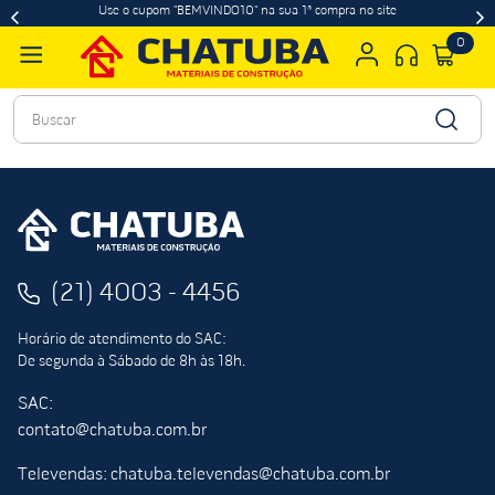
Use o cupom "BEMVINDO10" na sua 1ª compra no site
0
Buscar
(21) 4003 - 4456
Horário de atendimento do SAC:
De segunda à Sábado de 8h às 18h.
SAC:
contato@chatuba.com.br
Televendas: chatuba.televendas@chatuba.com.br