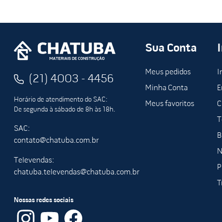
Sua Conta
Meus pedidos
I
(21) 4003 - 4456
Minha Conta
E
Horário de atendimento do SAC:
Meus favoritos
C
De segunda à sábado de 8h às 18h.
T
SAC:
B
contato@chatuba.com.br
N
Televendas:
P
chatuba.televendas@chatuba.com.br
T
Nossas redes sociais