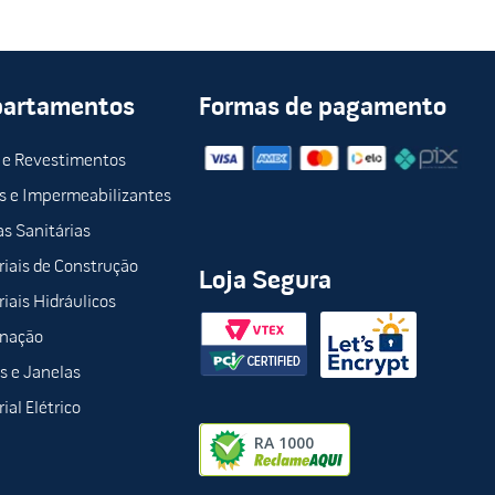
partamentos
Formas de pagamento
 e Revestimentos
s e Impermeabilizantes
s Sanitárias
iais de Construção
Loja Segura
iais Hidráulicos
inação
s e Janelas
ial Elétrico