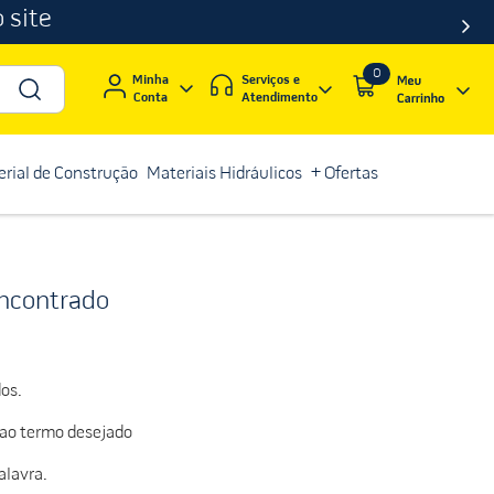
 site
0
Serviços e
Minha
Atendimento
Conta
rial de Construção
Materiais Hidráulicos
+ Ofertas
ncontrado
os.
 ao termo desejado
alavra.