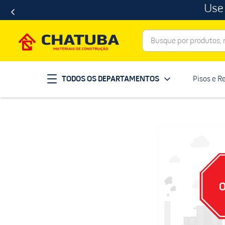
Use
Busque por produtos, ma
Termos mais buscados
TODOS OS DEPARTAMENTOS
Pisos e R
porcelanato
1
º
telha
2
º
revestimento
3
º
porta
4
º
tinta
5
º
massa corrida
6
º
chuveiro
7
º
vaso sanitário
8
º
telhas
9
º