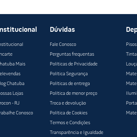
Institucional
Dúvidas
De
nstitucional
Fale Conosco
Pisos
ncarte
Perguntas frequentas
Tinta
hatuba Mais
Políticas de Privacidade
Louça
elevendas
Política Segurança
Mater
log Chatuba
Políticas de entrega
Mater
ossas Lojas
Política de menor preço
Ilum
rocon - RJ
Troca e devolução
Porta
rabalhe Conosco
Política de Cookies
Mater
Termos e Condições
Transparência e Igualdade