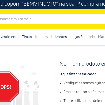
 o cupom "BEMVINDO10" na sua 1ª compra no
rcas e muito mais
evestimentos
Tintas e Impermeabilizantes
Louças Sanitárias
Mate
Nenhum produto e
O que fazer nesse caso?
Verifique os termos digitad
Procure utilizar sinônimos
Tente utilizar uma única p