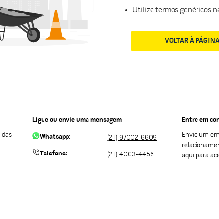
Utilize termos genéricos n
VOLTAR À PÁGINA
Ligue ou envie uma mensagem
Entre em con
 das
Envie um em
Whatsapp:
(21) 97002-6609
relacioname
Telefone:
(21) 4003-4456
aqui para ac