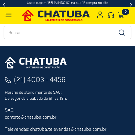
Use o cupom "BEMVINDO10" na sua 1ª compra no site
0
Buscar
(21) 4003 - 4456
Horário de atendimento do SAC:
De segunda à Sábado de 8h às 18h.
SAC:
contato@chatuba.com.br
Televendas: chatuba.televendas@chatuba.com.br