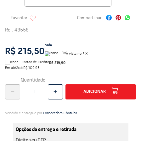
Ref
:
43558
cada
R$ 215,50
À vista no PIX
R$ 219,90
Em até
2
x
de
R$ 109,95
Quantidade
ADICIONAR
Vendido e entregue por
Fornecedora Chatuba
Opções de entrega e retirada
Digite seu CEP