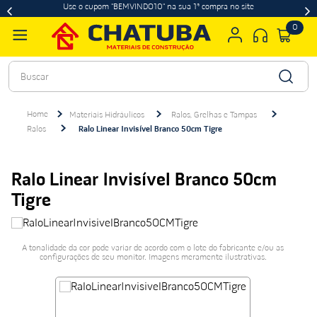
Use o cupom "BEMVINDO10" na sua 1ª compra no site
0
Buscar
Materiais Hidráulicos
Ralos, Grelhas e Tampas
Ralos
Ralo Linear Invisível Branco 50cm Tigre
Ralo Linear Invisível Branco 50cm
Tigre
A tonalidade da cor pode variar de acordo com o lote do fabricante e/ou as
configurações de seu monitor. Imagens meramente ilustrativas.