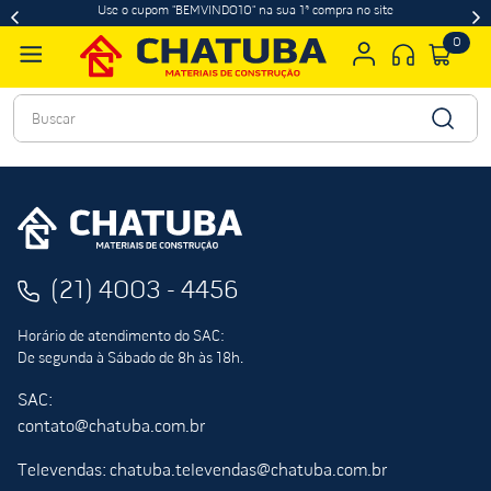
Use o cupom "BEMVINDO10" na sua 1ª compra no site
0
Buscar
(21) 4003 - 4456
Horário de atendimento do SAC:
De segunda à Sábado de 8h às 18h.
SAC:
contato@chatuba.com.br
Televendas: chatuba.televendas@chatuba.com.br