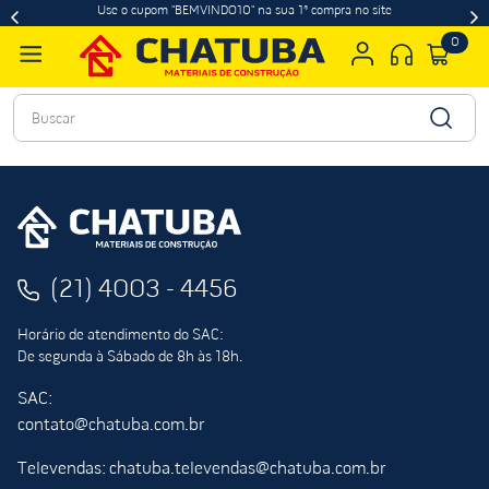
Use o cupom "BEMVINDO10" na sua 1ª compra no site
0
Buscar
(21) 4003 - 4456
Horário de atendimento do SAC:
De segunda à Sábado de 8h às 18h.
SAC:
contato@chatuba.com.br
Televendas: chatuba.televendas@chatuba.com.br