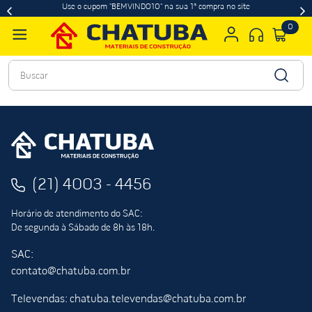
Use o cupom "BEMVINDO10" na sua 1ª compra no site
0
Buscar
(21) 4003 - 4456
Horário de atendimento do SAC:
De segunda à Sábado de 8h às 18h.
SAC:
contato@chatuba.com.br
Televendas: chatuba.televendas@chatuba.com.br