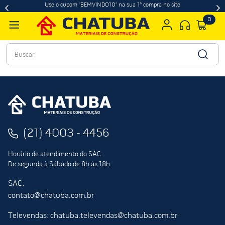
Use o cupom "BEMVINDO10" na sua 1ª compra no site
0
Buscar
(21) 4003 - 4456
Horário de atendimento do SAC:
De segunda à Sábado de 8h às 18h.
SAC:
contato@chatuba.com.br
Televendas: chatuba.televendas@chatuba.com.br