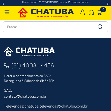
Use o cupom "BEMVINDO10" na sua 1ª compra no site
0
Buscar
(21) 4003 - 4456
Horário de atendimento do SAC:
De segunda à Sábado de 8h às 18h.
SAC:
contato@chatuba.com.br
Televendas: chatuba.televendas@chatuba.com.br