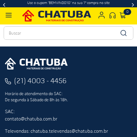
Use o cupom "BEMVINDO10" na sua 1ª compra no site
0
Buscar
(21) 4003 - 4456
Horário de atendimento do SAC:
De segunda à Sábado de 8h às 18h.
SAC:
contato@chatuba.com.br
Televendas: chatuba.televendas@chatuba.com.br