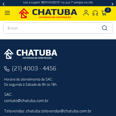
Use o cupom "BEMVINDO10" na sua 1ª compra no site
0
Buscar
(21) 4003 - 4456
Horário de atendimento do SAC:
De segunda à Sábado de 8h às 18h.
SAC:
contato@chatuba.com.br
Televendas: chatuba.televendas@chatuba.com.br