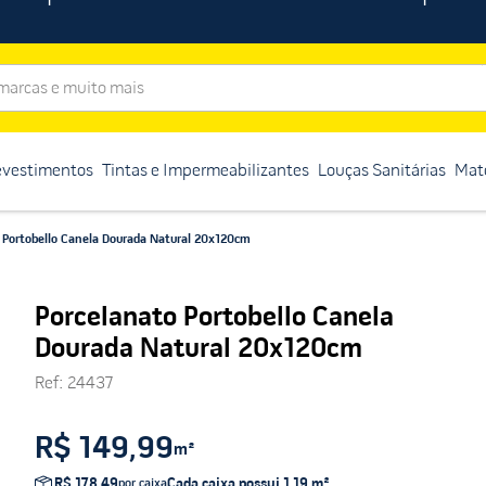
rcas e muito mais
evestimentos
Tintas e Impermeabilizantes
Louças Sanitárias
Mate
 Portobello Canela Dourada Natural 20x120cm
Porcelanato Portobello Canela
Dourada Natural 20x120cm
Ref
:
24437
R$ 149,99
m²
R$ 178,49
Cada caixa possui
1,19
m²
por caixa