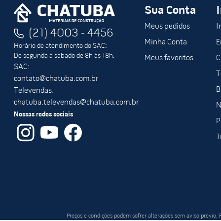
Sua Conta
Meus pedidos
I
(21) 4003 - 4456
Minha Conta
E
Horário de atendimento do SAC:
De segunda à sábado de 8h às 18h.
Meus favoritos
C
SAC:
T
contato@chatuba.com.br
B
Televendas:
chatuba.televendas@chatuba.com.br
N
Nossas redes sociais
P
T
Preços e condições podem sofrer alterações sem aviso prévio.