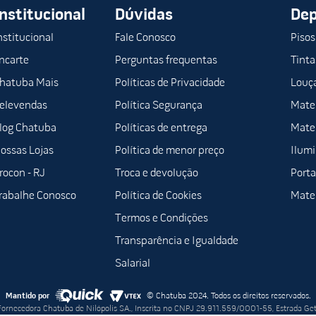
Institucional
Dúvidas
De
nstitucional
Fale Conosco
Pisos
ncarte
Perguntas frequentas
Tinta
hatuba Mais
Políticas de Privacidade
Louça
elevendas
Política Segurança
Mater
log Chatuba
Políticas de entrega
Mater
ossas Lojas
Política de menor preço
Ilum
rocon - RJ
Troca e devolução
Porta
rabalhe Conosco
Política de Cookies
Mater
Termos e Condições
Transparência e Igualdade
Salarial
Mantido por
© Chatuba 2024. Todos os direitos reservados.
 Fornecedora Chatuba de Nilópolis SA., Inscrita no CNPJ 29.911.559/0001-55, Estrada Ge