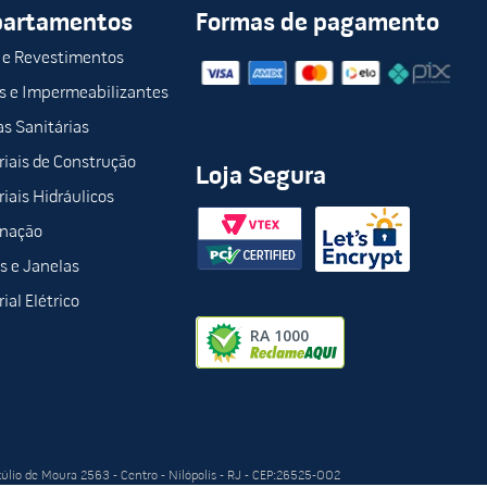
partamentos
Formas de pagamento
 e Revestimentos
s e Impermeabilizantes
s Sanitárias
iais de Construção
Loja Segura
iais Hidráulicos
inação
s e Janelas
ial Elétrico
túlio de Moura 2563 - Centro - Nilópolis - RJ - CEP:26525-002