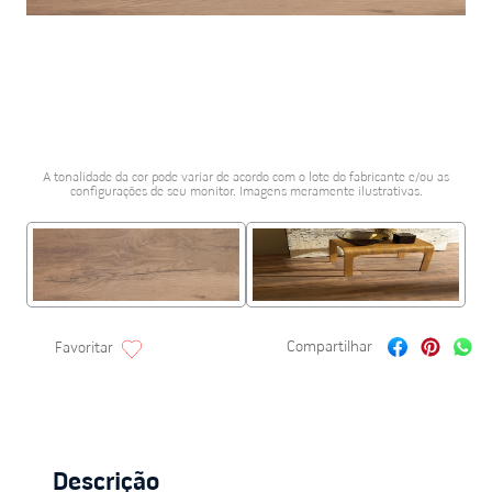
porta alumínio
10
º
A tonalidade da cor pode variar de acordo com o lote do fabricante e/ou as
configurações de seu monitor. Imagens meramente ilustrativas.
Descrição