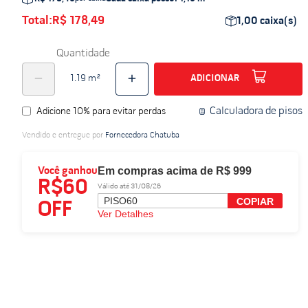
Total:
R$ 178,49
1,00
caixa(s)
Quantidade
ADICIONAR
Calculadora de pisos
Adicione 10% para evitar perdas
Vendido e entregue por
Fornecedora Chatuba
Em compras acima de R$ 999
Você ganhou
R$60
Válido até 31/08/26
PISO60
COPIAR
OFF
Ver Detalhes