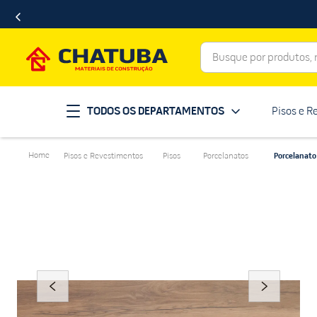
Busque por produtos, ma
Termos mais buscados
TODOS OS DEPARTAMENTOS
Pisos e R
porcelanato
1
º
telha
2
º
Pisos e Revestimentos
Pisos
Porcelanatos
Porcelanato
revestimento
3
º
porta
4
º
tinta
5
º
massa corrida
6
º
chuveiro
7
º
vaso sanitário
8
º
telhas
9
º